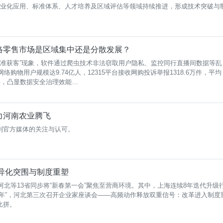
商业化应用、标准体系、人才培养及区域评估等领域持续推进，形成技术突破与
络零售市场是区域集中还是分散发展？
台“精准获客”现象，软件通过爬虫技术非法窃取用户隐私、监控同行直播间数据等乱
络购物用户规模达9.74亿人，12315平台接收网购投诉举报1318.6万件，平均
件，凸显数据安全治理效能…
力河南农业腾飞
到官方媒体的关注与认可。
差异化突围与制度重塑
、河北等13省同步将“新春第一会”聚焦至营商环境。其中，上海连续8年迭代升级
之年”，河北第三次召开企业家座谈会——高频动作释放双重信号：改革进入制度
比拼。