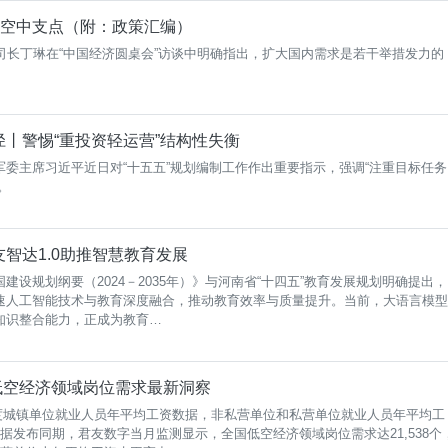
的空中支点（附：政策汇编）
司长丁琳在“中国经济圆桌会”访谈中明确指出，扩大国内需求是若干举措发力的
丨警惕“重投资轻运营”结构性失衡
委主席习近平近日对“十五五”规划编制工作作出重要指示，强调“注重目标任务
。
智达1.0助推智慧教育发展
设规划纲要（2024－2035年）》与河南省“十四五”教育发展规划明确提出，
速人工智能技术与教育深度融合，推动教育效率与质量提升。当前，大语言模型
知识整合能力，正成为教育…
！低空经济领域岗位需求最新洞察
4年度城镇单位就业人员年平均工资数据，非私营单位和私营单位就业人员年平均工
6元。数据发布同期，君友数字当月监测显示，全国低空经济领域岗位需求达21,538个