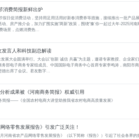
春节消费简报新鲜出炉
春节假日促消费活动，坚持用足用活用好新春消费券等措施，接续推出一批产品
、房产推介会，加力扩围实施“两新”政策，围绕“豫’你一起过大年-2025河南
消费场景，点燃消费热…
友发言人和科技副总解读
质量发展大会圆满举行。大会以“创新 诚信 共赢”为主题，邀请专家教授、企业家们
商务部电子商务专家组成员、中国国际电子商务中心首席专家李鸣涛，南阳市商
进德出席了会议。君友数字…
题分析成果被《河南商务简报》权威引用
商务简报——《全国农村电商大讲堂助推我省农村电商高质量发展》
产品网络零售发展报告》引发广泛关注！
1-9月河南省农产品网络零售发展报告》（以下简称《报告》）引起了社会各界的