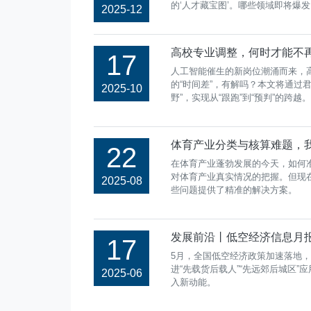
的‘人才藏宝图’。哪些领域即将爆
2025-12
高校专业调整，何时才能不再
17
人工智能催生的新岗位潮涌而来，
的“时间差”，有解吗？本文将通过
2025-10
野”，实现从“跟跑”到“预判”的跨越。
体育产业分类与核算难题，
22
在体育产业蓬勃发展的今天，如何
对体育产业真实情况的把握。但现
2025-08
些问题提供了精准的解决方案。
发展前沿丨低空经济信息月报
17
5月，全国低空经济政策加速落地
进“先载货后载人”“先远郊后城区
2025-06
入新动能。