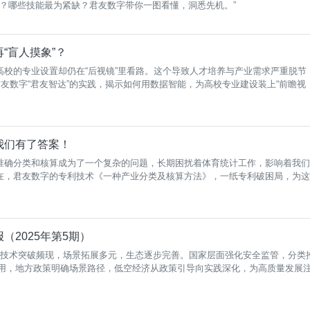
发？哪些技能最为紧缺？君友数字带你一图看懂，洞悉先机。”
“盲人摸象”？
高校的专业设置却仍在“后视镜”里看路。这个导致人才培养与产业需求严重脱节
君友数字“君友智达”的实践，揭示如何用数据智能，为高校专业建设装上“前瞻视
我们有了答案！
准确分类和核算成为了一个复杂的问题，长期困扰着体育统计工作，影响着我们
在，君友数字的专利技术《一种产业分类及核算方法》，一纸专利破困局，为这
（2025年第5期）
，技术突破频现，场景拓展多元，生态逐步完善。国家层面强化安全监管，分类
”应用，地方政策明确场景路径，低空经济从政策引导向实践深化，为高质量发展