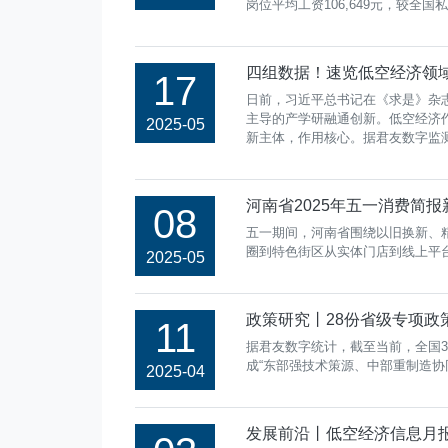
岗位平均工资106,649元，较全
四组数据！速览低空经济领
17
日前，习近平总书记在《求是》杂志
主导的产学研融通创新。低空经济
2025-05
新主体，作用核心。据君友数字监测
河南省2025年五一消费简
08
五一期间，河南省围绕以旧换新、
圈到特色街区从实体门店到线上平
2025-05
政策研究丨28份省级专项政
11
据君友数字统计，截至当前，全国3
成“东部强技术策源、中部重制造协
2025-04
发展前沿丨低空经济信息月报