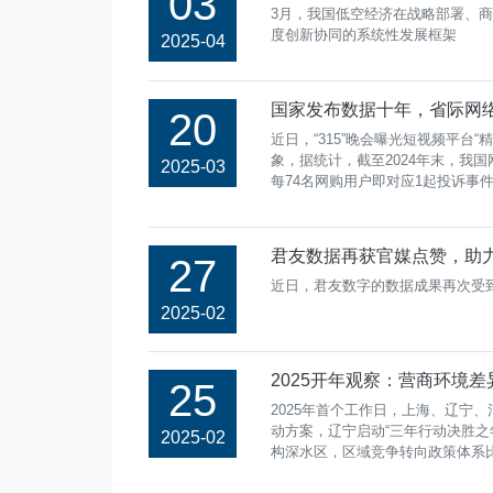
03
3月，我国低空经济在战略部署、
度创新协同的系统性发展框架
2025-04
国家发布数据十年，省际网
20
近日，“315”晚会曝光短视频平
象，据统计，截至2024年末，我国网
2025-03
每74名网购用户即对应1起投诉事
君友数据再获官媒点赞，助
27
近日，君友数字的数据成果再次受
2025-02
2025开年观察：营商环境
25
2025年首个工作日，上海、辽宁
动方案，辽宁启动“三年行动决胜
2025-02
构深水区，区域竞争转向政策体系