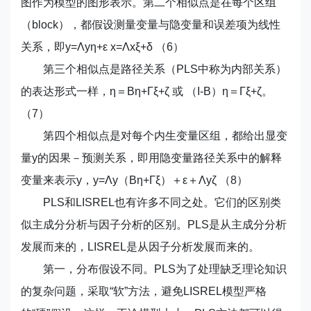
图作为模型的图形表示。第二个相似点是在每个区组
（block），都假设测量变量与隐变量和误差项为线性
关系，即y=Λyη+ε x=Λxξ+δ （6）
第三个相似点是路径关系（PLS中称为内部关系）
的表达形式一样，η＝Βη+Гξ+ζ 或 （I-Β）η＝Гξ+ζ。
（7）
第四个相似点是对每个内生变量区组，都给出显变
量y的因果－预测关系，即用隐变量路径关系中的解释
变量来表示y，y=Λy（Βη+Гξ）＋ε＋Λyζ （8）
PLS和LISREL也有许多不同之处。它们的区别类
似主成分分析与因子分析的区别。PLS是从主成分分析
发展而来的，LISREL是从因子分析发展而来的。
第一，分布假设不同。PLS为了处理缺乏理论知识
的复杂问题，采取“软”方法，避免LISREL模型严格