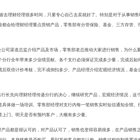
省去理财经理很多时间，只要专心自己去卖就好了。特别是对于从事销售
段都会给理财经理重点营销产品，零售部有分管保险、基金、三方存管、
金公司渠道总监介绍产品及市场，零售部老总推动大家进行销售，为什么
个分行全年带来多少业绩贡献。各个支行必须保证完成多少量，完成后如
成后双倍计价考核，完不成倒扣多少。产品经理介绍宏观经济情况，基金
售行长先向理财经理传递分行的决心，继续研究产品，宏观经济情况，这
道具体做一场培训。零售部经理对支行内每一笔销售实时短信通知全辖。
要上门。明天是否有预约客户，大概有多少量。
对产品都是很认可的，对产品认可了，销售也变得容易很多，在产品销售
银行，本身犹豫是否购买，看到其他客户都在认购，销售过程中制造紧迫