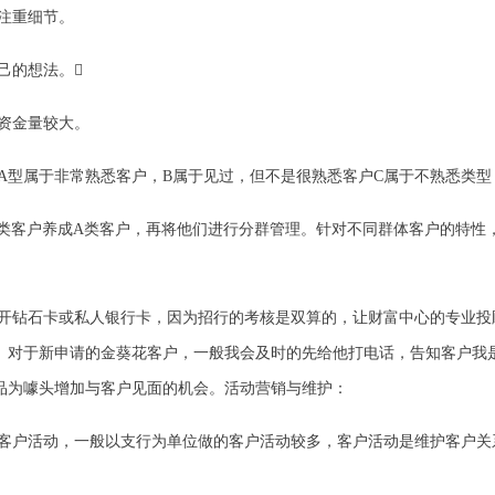
注重细节。
己的想法。

资金量较大。
：A型属于非常熟悉客户，B属于见过，但不是很熟悉客户C属于不熟悉类型
B类客户养成A类客户，再将他们进行分群管理。针对不同群体客户的特性，
开钻石卡或私人银行卡，因为招行的考核是双算的，让财富中心的专业投
。对于新申请的金葵花客户，一般我会及时的先给他打电话，告知客户我
品为噱头增加与客户见面的机会。活动营销与维护：
客户活动，一般以支行为单位做的客户活动较多，客户活动是维护客户关