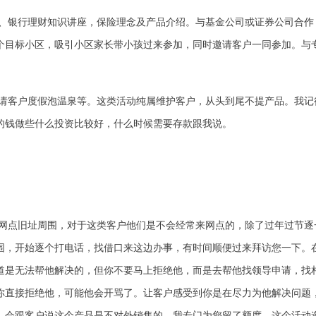
、银行理财知识讲座，保险理念及产品介绍。与基金公司或证券公司合作
个目标小区，吸引小区家长带小孩过来参加，同时邀请客户一同参加。与
请客户度假泡温泉等。这类活动纯属维护客户，从头到尾不提产品。我记
的钱做些什么投资比较好，什么时候需要存款跟我说。
网点旧址周围，对于这类客户他们是不会经常来网点的，除了过年过节逐
围，开始逐个打电话，找借口来这边办事，有时间顺便过来拜访您一下。
道是无法帮他解决的，但你不要马上拒绝他，而是去帮他找领导申请，找
你直接拒绝他，可能他会开骂了。让客户感受到你是在尽力为他解决问题
，会跟客户说这个产品是不对外销售的，我专门为您留了额度。这个活动