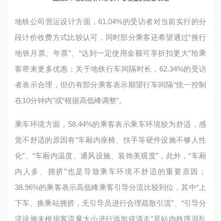
地铁公司营运设计方面，61.04%的受访者对当前实行的分
段计价收费方式比较认可，同时部分乘客还希望通过“推行
地铁月票、年票”、“达到一定使用金额可享折扣更大”给乘
客带来更多优惠；关于地铁行车间隔时长，62.34%的受访
者表示合理，但仍有部分乘客表示期望行车间隔“统一控制
在10分钟内”或“根据高低峰调整”。
乘车环境方面，58.44%的乘客表示乘车环境较为舒适，感
觉不舒适的原因有“车厢内座椅、扶手等硬件设施不够人性
化”、“车厢内温度、通风设施、装饰美观度”，此外，“车厢
内人多、拥挤”也是导致乘车环境不舒适的重要原因；
38.96%的乘客表示高低峰乘客引导分流比较到位，其中“上
下车、换乘站拥挤，无引导员进行合理疏散引流”、“引导分
流设施未根据客流量大小进行添加或清走”是站内秩序混乱