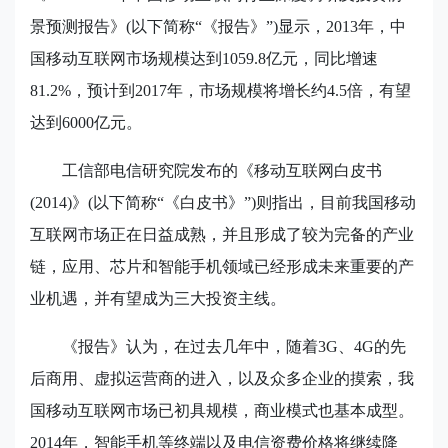
景预测报告》
(
以下简称“《报告》”
)
显示，
2013
年，中
国移动互联网市场规模达到
1059.8
亿元，同比增速
81.2%
，预计到
2017
年，市场规模将增长约
4.5
倍，有望
达到
6000
亿元。
工信部电信研究院发布的《移动互联网白皮书
(2014)
》
(
以下简称“《白皮书》”
)
则指出，目前我国移动
互联网市场正在日益成熟，并且形成了较为完备的产业
链，应用、芯片和智能手机领域已经形成未来重要的产
业机遇，并有望成为三大投资主线。
《报告》认为，在过去几年中，随着
3G
、
4G
的先
后商用、虚拟运营商的进入，以及众多企业的摸索，我
国移动互联网市场已初具规模，商业模式也基本成型。
2014
年，智能手机等终端以及电信资费价格将继续降