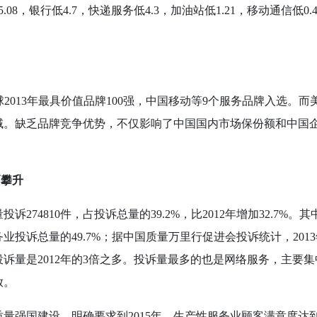
5.08
，银行低
4.7
，快递服务低
4.3
，加油站低
1.21
，移动通信低
0.
球
2013
年最具价值品牌
100
强，中国移动等
9
个服务品牌入选。而
域。缺乏品牌竞争优势，不仅影响了中国国内市场保份额和中国
幅攀升
量投诉
274810
件，占投诉总量的
39.2%
，比
2012
年增加
32.7%
。其
务业投诉总量的
49.7%
；据中国质量万里行促进会投诉统计，
2013
投诉量是
2012
年的
3
倍之多。投诉量最多的也是网络服务，主要集
放。
质量强国建设，明确要求到
2015
年，生产性服务业顾客满意度达