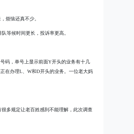
来，烦恼还真不少。
排队等候时间更长，投诉率更高。
通号码，单号上显示前面
Y
开头的业务有十几
别正在办理
L
、
W
和
D
开头的业务。一位老大妈
有很多规定让老百姓感到不能理解，此次调查