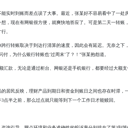
不能实时到账而差点误了大事。最近，张某好不容易看中了一处
一想，现在有网银很方便，就爽快地答应了。可是第二天一转账
才行。
行转账取决于到达行清算的速度，因此会有延迟。无奈之下，
闪付，为什么银行转账也‘过周末’了？！”张某抱怨道。
额汇款，无论是通过柜台、网银还是手机银行，都要经过大额支
。
品的居民反映，理财产品到期日和资金到账日之间也存在时滞，
午
3
点半之前，那么过点就只能等到下一个工作日才能赎回。
、咨询引导、网点环境和业务准确性的投诉率分别排在了第
3
到第