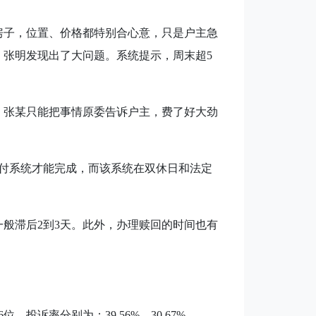
房子，位置、价格都特别合心意，只是户主急
，张明发现出了大问题。系统提示，周末超
5
张某只能把事情原委告诉户主，费了好大劲
付系统才能完成，而该系统在双休日和法定
一般滞后
2
到
3
天。此外，办理赎回的时间也有
6
位，投诉率分别为：
39.56%
、
30.67%
、