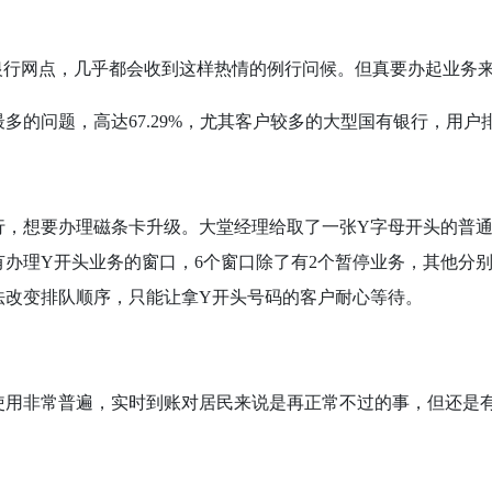
银行网点，几乎都会收到这样热情的例行问候。但真要办起业务
最多的问题，高达
67.29%
，尤其客户较多的大型国有银行，用户
行，想要办理磁条卡升级。大堂经理给取了一张
Y
字母开头的普
有办理
Y
开头业务的窗口，
6
个窗口除了有
2
个暂停业务，其他分
法改变排队顺序，只能让拿
Y
开头号码的客户耐心等待。
使用非常普遍，实时到账对居民来说是再正常不过的事，但还是