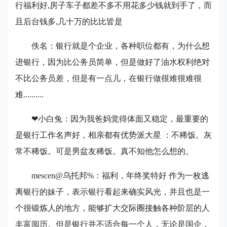
行福利好
,
房子车子都差不多不用花多少钱就到手了，而
且后台钱多
,
几十万的比比皆是
佚名：银行就是个企业，各种职位都有，为什么想
进银行，因为比公务员简单，但是做好了油水权利绝对
不比公务员差，但是有一点儿，在银行做很难很难很
难
..........
❤
小白兔：因为我爸妈觉得体面又稳定，最重要的
是银行工作名声好，相亲都有优势派大星 ：不稀饭。灰
常不稀饭。可是男盆友稀饭。真不知他怎么想的。
mescen@
乌托邦
%
：福利，年终奖特好 作为一枚逃
离银行的妹子，表示银行看起来确实风光，并且也是一
个很锻炼人的地方，能够扩大交际圈接触各种阶层的人
丰富阅历。但是银行并不适合每一个人，无论是国企，