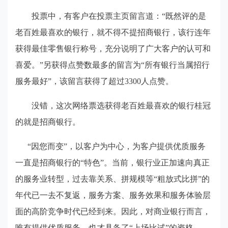
投票中，有客户在投票主页留言道：
“
既然评的是
老百姓最喜欢的银行，就不得不提招商银行，该行连年
获得最佳零售银行称号，充分说明了广大客户的认可和
喜爱。
”
另获得点赞数最多的留言为
“
所有银行当属招行
服务最好
”
，该留言获得了超过
3300
人点赞。
没错，这次网络票选获得老百姓最喜欢的银行桂冠
的就是招商银行。
“
因您而变
”
，以客户为中心，为客户提供优质服务
一直是招商银行的
“
特色
”
。当前，银行业正加速向真正
的服务业转型，过去靠关系、拼规模等
“
粗放式比拼
”
的
年代已一去不复返，服务方案、服务效果和服务体验层
面的高阶竞争时代已经到来。因此，对商业银行而言，
唯有提供优质服务，也才具备了
“
上场比试
”
的资格。