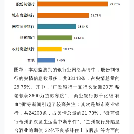
图
释：本期监测到的银行业网络舆情中，股份制银
行的舆情信息数最多，共33143条，占舆情总量的
29.75%。其中，“广发银行一支行长受贿20万 帮
老赖获3600万贷款额度”、“商业银行掀千亿级‘补
血’潮”等新闻引起了较高关注；其次是城市商业银
行，共24208条，占舆情总量的21.73%，“徽商银
行亳州多次发生运营中断事件”、“兰州银行身陷皇
台酒业逾期债 22亿不良或绊住上市脚步”等方面的