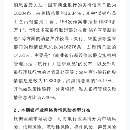
消息备受关注；国有商业银行的舆情信息总数为
18204条，占舆情总量的16.34%，其中“某银行员
工贪污银监局工资，154次作案非法获利300多
万！”、“河北多家银行取消部分收费 储户享受新实
惠” 等方面的消息关注较高；央行、银监会等监管
部门的舆情信息总数为16276条，占舆情总量的
14.61%，主要是“《商业银行新设债转股实施机构
管理办法（试行）》征求意见”的发布，以及针对
银行违规行为的监管及处罚等；农村商业银行的舆
情信息总数为11330条，占舆情总量的10.17%；
其他如政策性银行、外资银行、私人银行等相关舆
情信息占比为7.40%。
2
．本期银行业网络舆情风险类型分布
根据金融市场动态，可将银行业舆情分为市场风
险、信用风险、流动性风险、操作风险、声誉风险