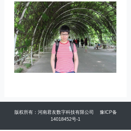
版权所有：河南君友数字科技有限公司
豫ICP备
14018452号-1