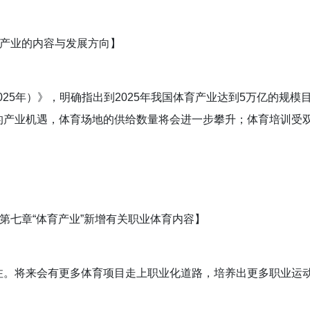
育产业的内容与发展方向】
-2025年）》，明确指出到2025年我国体育产业达到5万亿的规模
的产业机遇，体育场地的供给数量将会进一步攀升；体育培训受
第七章“体育产业”新增有关职业体育内容】
注。将来会有更多体育项目走上职业化道路，培养出更多职业运