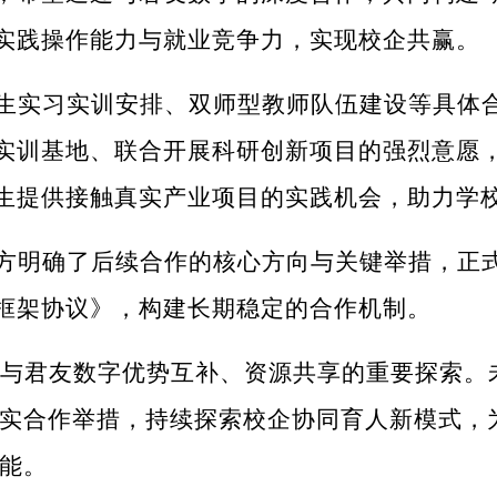
实践操作能力与就业竞争力，实现校企共赢。
生实习实训安排、双师型教师队伍建设等具体
实训基地、联合开展科研创新项目的强烈意愿
生提供接触真实产业项目的实践机会，助力学
方明确了后续合作的核心方向与关键举措，正
框架协议》，构建长期稳定的合作机制。
与君友数字优势互补、资源共享的重要探索。
实合作举措，持续探索校企协同育人新模式，
能。