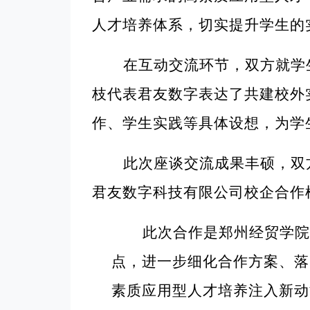
人才培养体系，切实提升学生的
在互动交流环节，双方就学
枝代表君友数字表达了共建校外
作、学生实践等具体设想，为学
此次座谈交流成果丰硕，双
君友数字科技有限公司校企合作
此次合作是郑州经贸学院
点，进一步细化合作方案、落
素质应用型人才培养注入新动