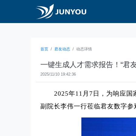
首页
君友动态
动态详情
一键生成人才需求报告！“君
2025/11/10 19:42:36
2025
年11月7日，为响应
副院长李伟一行莅临君友数字参