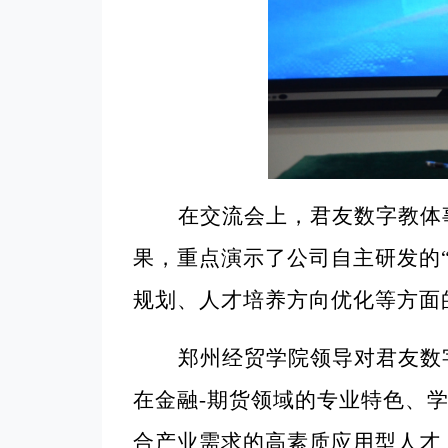
在交流会上，君友数字教体
果，重点演示了公司自主研发的
规划、人才培养方向优化等方面
郑州经贸学院领导对君友数
在金融-期货领域的专业特色、
合产业需求的高素质应用型人才