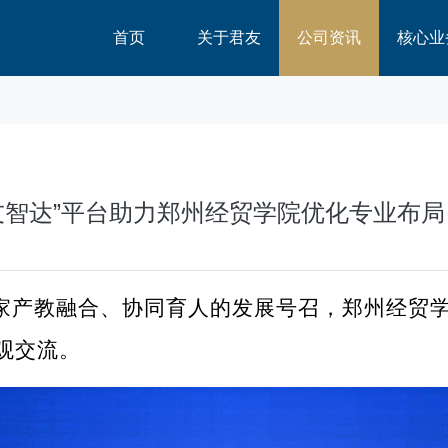
首页
关于君友
公司资讯
核心业
友智达”平台助力郑州经贸学院优化专业布局
国家产教融合、协同育人的发展号召，郑州经贸
观交流。